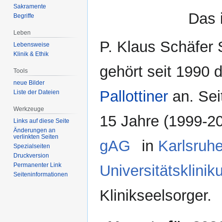
Sakramente
Das 
Begriffe
Leben
P. Klaus Schäfer
Lebensweise
Klinik & Ethik
gehört seit 1990 
Tools
neue Bilder
Pallottiner
an. Seit
Liste der Dateien
Werkzeuge
15 Jahre (1999-2
Links auf diese Seite
Änderungen an
verlinkten Seiten
gAG
in
Karlsruh
Spezialseiten
Druckversion
Permanenter Link
Universitätsklini
Seiten­­informationen
Klinikseelsorger.