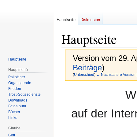
Hauptseite
Diskussion
Hauptseite
Version vom 29. A
Hauptseite
Beiträge
)
Hauptmenü
(
Unterschied
)
← Nächstältere Version
Pallottiner
Organspende
Frieden
Zur
Zur
W
Trost-Gottesdienste
Navigation
Suche
Downloads
springen
springen
Fotoalbum
auf der Inter
Bücher
Links
Glaube
Gott