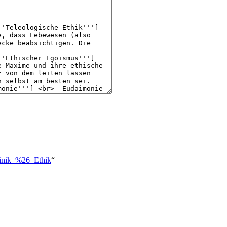
Klinik_%26_Ethik
“