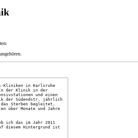
hik
ten:
 angehören.