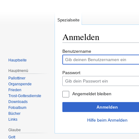
Spezialseite
Anmelden
Zur
Zur
Benutzername
Navigation
Suche
Hauptseite
springen
springen
Hauptmenü
Passwort
Pallottiner
Organspende
Frieden
Angemeldet bleiben
Trost-Gottesdienste
Downloads
Anmelden
Fotoalbum
Bücher
Links
Hilfe beim Anmelden
Glaube
Gott