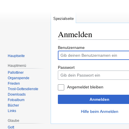
Spezialseite
Anmelden
Zur
Zur
Benutzername
Navigation
Suche
Hauptseite
springen
springen
Hauptmenü
Passwort
Pallottiner
Organspende
Frieden
Angemeldet bleiben
Trost-Gottesdienste
Downloads
Anmelden
Fotoalbum
Bücher
Links
Hilfe beim Anmelden
Glaube
Gott