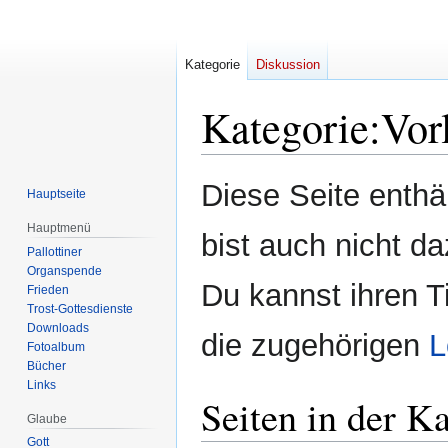
Kategorie
Diskussion
Kategorie
:
Vor
Zur
Zur
Diese Seite enth
Hauptseite
Navigation
Suche
springen
springen
Hauptmenü
bist auch nicht da
Pallottiner
Organspende
Du kannst ihren T
Frieden
Trost-Gottesdienste
Downloads
die zugehörigen
L
Fotoalbum
Bücher
Links
Seiten in der K
Glaube
Gott