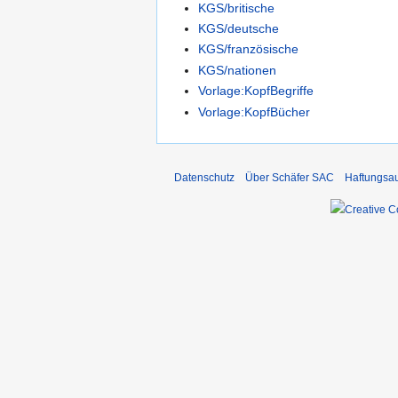
KGS/britische
KGS/deutsche
KGS/französische
KGS/nationen
Vorlage:KopfBegriffe
Vorlage:KopfBücher
Datenschutz
Über Schäfer SAC
Haftungsa